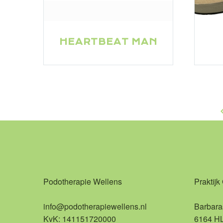
HEARTBEAT MAN
Podotherapie Wellens
Praktijk
info@podotherapiewellens.nl
Barbara
KvK: 141151720000
6164 H