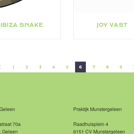
IBIZA SNAKE
JOY VAST
1
2
3
4
5
6
7
8
9
 Geleen
Praktijk Munstergeleen
straat 70a
Raadhuisplein 4
L Geleen
6151 CV Munstergeleen