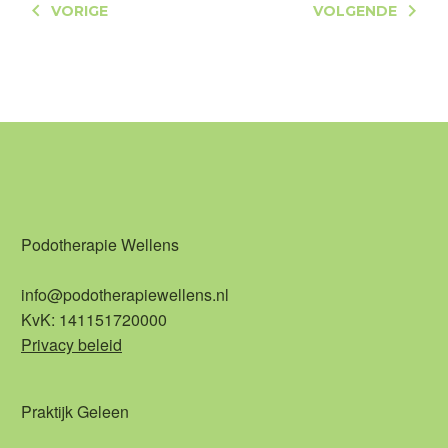
VORIGE
VOLGENDE
Podotherapie Wellens
info@podotherapiewellens.nl
KvK: 141151720000
Privacy beleid
Praktijk Geleen