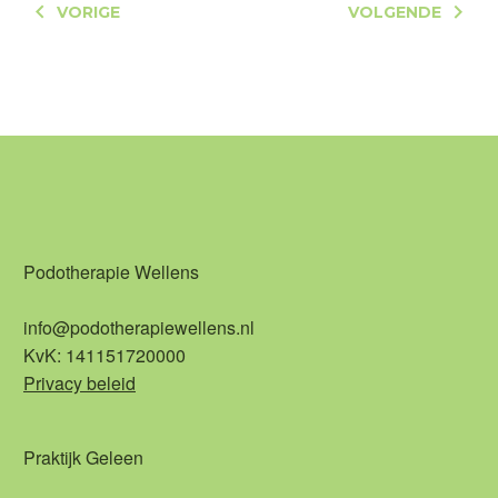
VORIGE
VOLGENDE
Podotherapie Wellens
info@podotherapiewellens.nl
KvK: 141151720000
Privacy beleid
Praktijk Geleen